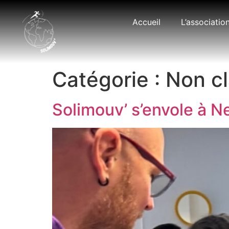
Accueil
L’associatio
Catégorie :
Non c
Solimouv’ s’envole à N