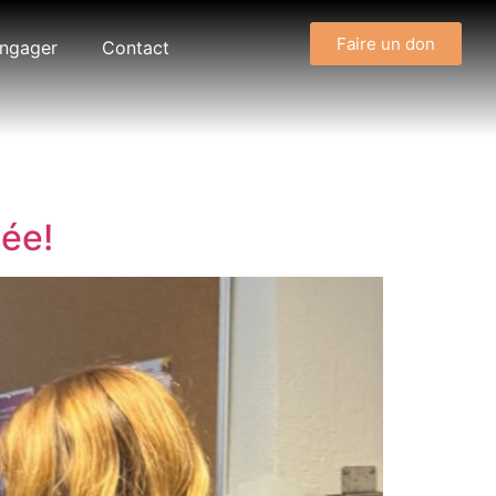
Faire un don
engager
Contact
née!