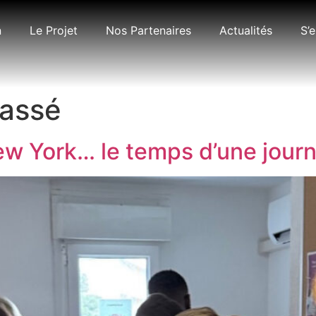
n
Le Projet
Nos Partenaires
Actualités
S’
lassé
ew York… le temps d’une jour